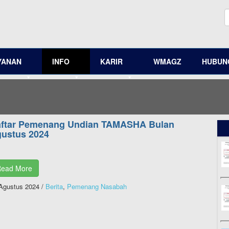
YANAN
INFO
KARIR
WMAGZ
HUBUNG
ftar Pemenang Undian TAMASHA Bulan
ustus 2024
ead More
Agustus 2024
/
Berita
,
Pemenang Nasabah