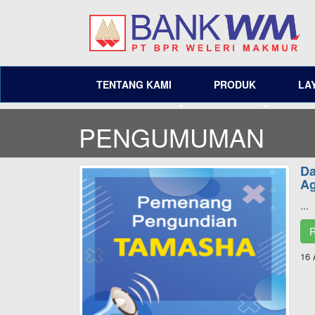
TENTANG KAMI
PRODUK
LA
PENGUMUMAN
Da
Ag
...
R
16 