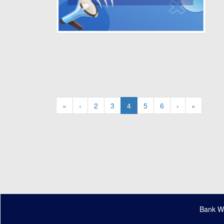
«
‹
2
3
4
5
6
›
»
Bank WM