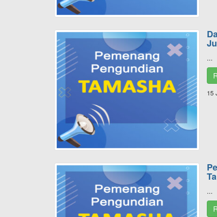
Da
Ju
...
R
15 
P
Ta
...
R