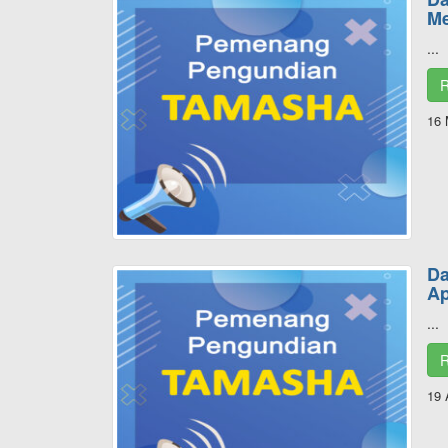
Me
...
R
16 
Da
Ap
...
R
19 