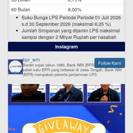
Pengumuman Nama Baru Perusahaan
60 Bulan
8,00%
03-03-2025
Suku Bunga LPS Periode Periode 01 Juli 2026
s.d 30 September 2026 (maksimal 6,25 %)
Jumlah Simpanan yang dijamin LPS maksimal
sampai dengan 2 Milyar Rupiah per nasabah
dalam satu bank
Instagram
bpr_wm
Follow Kami
Berdiri sejak tahun 1989, Bank WM (BPR) merupakan
ISI APLIKASI SEKARANG
salah satu BPR yang terbesar di Jawa Tengah.
Bank WM
(BPR) merupakan peserta penjaminan LPS