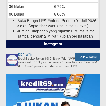
15-04-2025
36 Bulan
6,75%
Pengumuman Nama Baru Perusahaan
60 Bulan
8,00%
03-03-2025
Suku Bunga LPS Periode Periode 01 Juli 2026
s.d 30 September 2026 (maksimal 6,25 %)
Jumlah Simpanan yang dijamin LPS maksimal
sampai dengan 2 Milyar Rupiah per nasabah
dalam satu bank
Instagram
bpr_wm
Follow Kami
Berdiri sejak tahun 1989, Bank WM (BPR) merupakan
ISI APLIKASI SEKARANG
salah satu BPR yang terbesar di Jawa Tengah.
Bank WM
(BPR) merupakan peserta penjaminan LPS