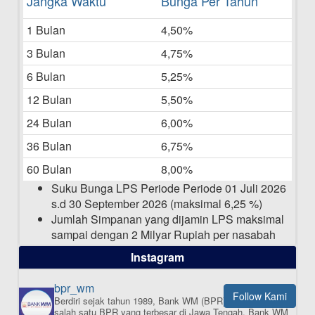
Jangka Waktu
Bunga Per Tahun
Bulan Mei 2025
1 Bulan
4,50%
20-05-2025
3 Bulan
4,75%
Laporan Keuangan Berkelanjutan
06-05-2025
6 Bulan
5,25%
12 Bulan
5,50%
Daftar Pemenang Undian TAMASHA
Bulan April 2025
24 Bulan
6,00%
15-04-2025
36 Bulan
6,75%
Pengumuman Nama Baru Perusahaan
60 Bulan
8,00%
03-03-2025
Suku Bunga LPS Periode Periode 01 Juli 2026
s.d 30 September 2026 (maksimal 6,25 %)
Jumlah Simpanan yang dijamin LPS maksimal
sampai dengan 2 Milyar Rupiah per nasabah
dalam satu bank
Instagram
bpr_wm
Follow Kami
Berdiri sejak tahun 1989, Bank WM (BPR) merupakan
ISI APLIKASI SEKARANG
salah satu BPR yang terbesar di Jawa Tengah.
Bank WM