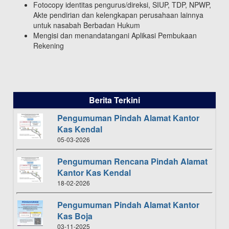
Fotocopy identitas pengurus/direksi, SIUP, TDP, NPWP,
Akte pendirian dan kelengkapan perusahaan lainnya
untuk nasabah Berbadan Hukum
Mengisi dan menandatangani Aplikasi Pembukaan
Rekening
Berita Terkini
Pengumuman Pindah Alamat Kantor
Kas Kendal
05-03-2026
Pengumuman Rencana Pindah Alamat
Kantor Kas Kendal
18-02-2026
Pengumuman Pindah Alamat Kantor
Kas Boja
03-11-2025