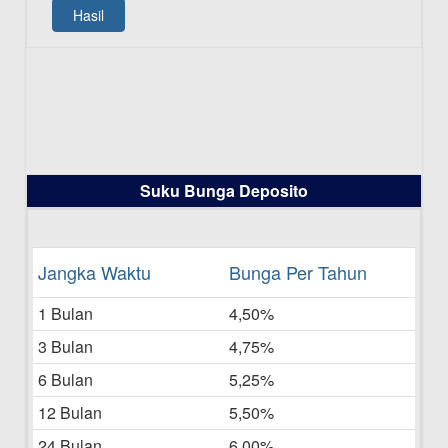
Pengumuman Tutup Kantor Kantor
Hasil
Cabang Pati 13 Agustus 2025
12-08-2025
Daftar Pemenang Undian TAMASHA
Bulan Juli 2025
16-07-2025
Daftar Pemenang Undian TAMASHA
Suku Bunga Deposito
Bulan Juni 2025
16-06-2025
Daftar Pemenang Undian TAMASHA
Jangka Waktu
Bunga Per Tahun
Bulan Mei 2025
1 Bulan
4,50%
20-05-2025
3 Bulan
4,75%
Laporan Keuangan Berkelanjutan
06-05-2025
6 Bulan
5,25%
12 Bulan
5,50%
Daftar Pemenang Undian TAMASHA
Bulan April 2025
24 Bulan
6,00%