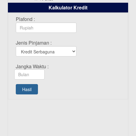
Kalkulator Kredit
Daftar Pemenang Undian TAMASHA
Bulan Oktober 2025
Plafond :
16-10-2025
Daftar Pemenang Undian TAMASHA
Jenis Pinjaman :
Bulan September 2025
20-09-2025
Daftar Pemenang Undian TAMASHA
Jangka Waktu :
Bulan Agustus 2025
19-08-2025
Pengumuman Tutup Kantor Kantor
Hasil
Cabang Pati 13 Agustus 2025
12-08-2025
Daftar Pemenang Undian TAMASHA
Bulan Juli 2025
16-07-2025