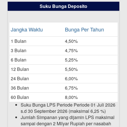
Daftar Pemenang Undian TAMASHA
Suku Bunga Deposito
Bulan Juni 2025
16-06-2025
Daftar Pemenang Undian TAMASHA
Jangka Waktu
Bunga Per Tahun
Bulan Mei 2025
1 Bulan
4,50%
20-05-2025
3 Bulan
4,75%
Laporan Keuangan Berkelanjutan
06-05-2025
6 Bulan
5,25%
12 Bulan
5,50%
Daftar Pemenang Undian TAMASHA
Bulan April 2025
24 Bulan
6,00%
15-04-2025
36 Bulan
6,75%
Pengumuman Nama Baru Perusahaan
60 Bulan
8,00%
03-03-2025
Suku Bunga LPS Periode Periode 01 Juli 2026
s.d 30 September 2026 (maksimal 6,25 %)
Jumlah Simpanan yang dijamin LPS maksimal
sampai dengan 2 Milyar Rupiah per nasabah