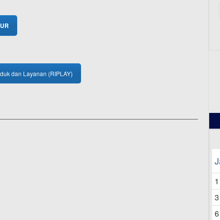
SUR
12
oduk dan Layanan (RIPLAY)
J
1
3
6