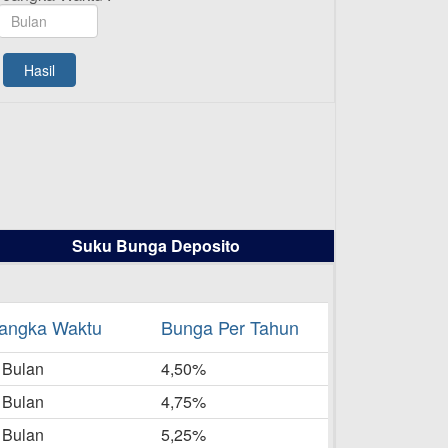
TAMASHA Bulan Agustus 2025
19-08-2025
Pengumuman Tutup Kantor
Hasil
Kantor Cabang Pati 13 Agustus
2025
-08-2025
Daftar Pemenang Undian
TAMASHA Bulan Juli 2025
16-07-2025
Suku Bunga Deposito
Daftar Pemenang Undian
TAMASHA Bulan Juni 2025
16-06-2025
angka Waktu
Bunga Per Tahun
Daftar Pemenang Undian
 Bulan
TAMASHA Bulan Mei 2025
4,50%
20-05-2025
 Bulan
4,75%
Laporan Keuangan Berkelanjutan
 Bulan
5,25%