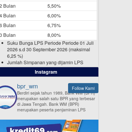
-05-2025
2 Bulan
5,50%
Daftar Pemenang Undian
4 Bulan
6,00%
TAMASHA Bulan April 2025
6 Bulan
6,75%
15-04-2025
0 Bulan
8,00%
Pengumuman Nama Baru
Suku Bunga LPS Periode Periode 01 Juli
Perusahaan
2026 s.d 30 September 2026 (maksimal
03-03-2025
6,25 %)
Jumlah Simpanan yang dijamin LPS
maksimal sampai dengan 2 Milyar Rupiah
Instagram
per nasabah dalam satu bank
bpr_wm
Follow Kami
Berdiri sejak tahun 1989, Bank WM (BPR)
merupakan salah satu BPR yang terbesar
ISI APLIKASI SEKARANG
di Jawa Tengah.
Bank WM (BPR)
merupakan peserta penjaminan LPS