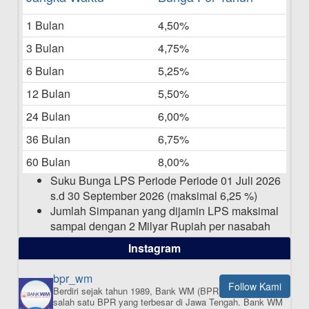
Bulan Mei 2025
1 Bulan
4,50%
20-05-2025
3 Bulan
4,75%
Laporan Keuangan Berkelanjutan
06-05-2025
6 Bulan
5,25%
12 Bulan
5,50%
Daftar Pemenang Undian TAMASHA
Bulan April 2025
24 Bulan
6,00%
15-04-2025
36 Bulan
6,75%
Pengumuman Nama Baru Perusahaan
60 Bulan
8,00%
03-03-2025
Suku Bunga LPS Periode Periode 01 Juli 2026
s.d 30 September 2026 (maksimal 6,25 %)
Jumlah Simpanan yang dijamin LPS maksimal
sampai dengan 2 Milyar Rupiah per nasabah
dalam satu bank
Instagram
bpr_wm
Follow Kami
Berdiri sejak tahun 1989, Bank WM (BPR) merupakan
ISI APLIKASI SEKARANG
salah satu BPR yang terbesar di Jawa Tengah.
Bank WM