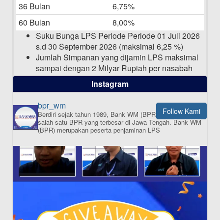
36 Bulan
6,75%
Pengumuman Nama Baru Perusahaan
60 Bulan
8,00%
03-03-2025
Suku Bunga LPS Periode Periode 01 Juli 2026
s.d 30 September 2026 (maksimal 6,25 %)
Jumlah Simpanan yang dijamin LPS maksimal
sampai dengan 2 Milyar Rupiah per nasabah
dalam satu bank
Instagram
bpr_wm
Follow Kami
Berdiri sejak tahun 1989, Bank WM (BPR) merupakan
ISI APLIKASI SEKARANG
salah satu BPR yang terbesar di Jawa Tengah.
Bank WM
(BPR) merupakan peserta penjaminan LPS