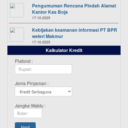
Pengumuman Rencana Pindah Alamat
Kantor Kas Boja
17-10-2025
Kebijakan keamanan informasi PT BPR
weleri Makmur
17-10-2025
Kalkulator Kredit
Daftar Pemenang Undian TAMASHA
Bulan Oktober 2025
Plafond :
16-10-2025
Daftar Pemenang Undian TAMASHA
Jenis Pinjaman :
Bulan September 2025
20-09-2025
Daftar Pemenang Undian TAMASHA
Jangka Waktu :
Bulan Agustus 2025
19-08-2025
Pengumuman Tutup Kantor Kantor
Hasil