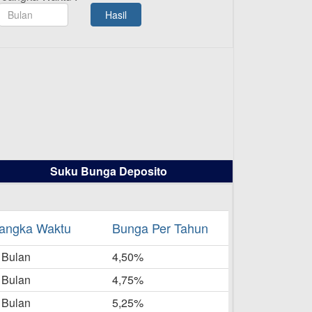
TAMASHA Bulan Agustus 2025
Hasil
19-08-2025
Pengumuman Tutup Kantor
Kantor Cabang Pati 13 Agustus
2025
-08-2025
Daftar Pemenang Undian
TAMASHA Bulan Juli 2025
16-07-2025
Suku Bunga Deposito
Daftar Pemenang Undian
TAMASHA Bulan Juni 2025
16-06-2025
angka Waktu
Bunga Per Tahun
Daftar Pemenang Undian
 Bulan
TAMASHA Bulan Mei 2025
4,50%
20-05-2025
 Bulan
4,75%
Laporan Keuangan Berkelanjutan
 Bulan
5,25%