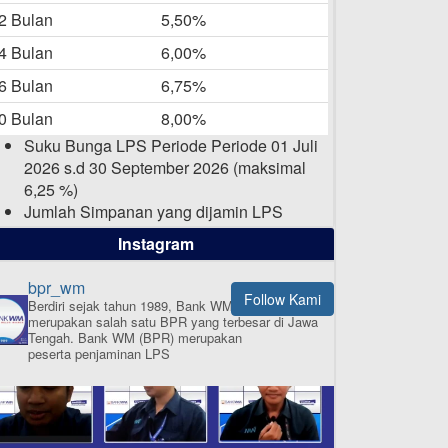
-05-2025
2 Bulan
5,50%
Daftar Pemenang Undian
4 Bulan
6,00%
TAMASHA Bulan April 2025
6 Bulan
6,75%
15-04-2025
0 Bulan
8,00%
Pengumuman Nama Baru
Suku Bunga LPS Periode Periode 01 Juli
Perusahaan
2026 s.d 30 September 2026 (maksimal
03-03-2025
6,25 %)
Jumlah Simpanan yang dijamin LPS
maksimal sampai dengan 2 Milyar Rupiah
Instagram
per nasabah dalam satu bank
bpr_wm
Follow Kami
Berdiri sejak tahun 1989, Bank WM (BPR)
merupakan salah satu BPR yang terbesar di Jawa
ISI APLIKASI SEKARANG
Tengah.
Bank WM (BPR) merupakan
peserta penjaminan LPS