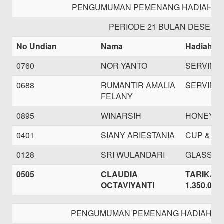
PENGUMUMAN PEMENANG HADIAH TA
PERIODE 21 BULAN DESEMB
No Undian
Nama
Hadiah
0760
NOR YANTO
SERVING
0688
RUMANTIR AMALIA
SERVING 
FELANY
0895
WINARSIH
HONEY B
0401
SIANY ARIESTANIA
CUP & S
0128
SRI WULANDARI
GLASS S
0505
CLAUDIA
TARIKAN 
OCTAVIYANTI
1.350.000,
PENGUMUMAN PEMENANG HADIAH TA