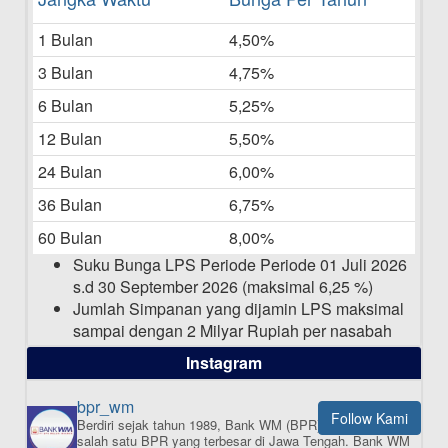
Bulan Mei 2025
1 Bulan
4,50%
20-05-2025
3 Bulan
4,75%
Laporan Keuangan Berkelanjutan
06-05-2025
6 Bulan
5,25%
12 Bulan
5,50%
Daftar Pemenang Undian TAMASHA
Bulan April 2025
24 Bulan
6,00%
15-04-2025
36 Bulan
6,75%
Pengumuman Nama Baru Perusahaan
60 Bulan
8,00%
03-03-2025
Suku Bunga LPS Periode Periode 01 Juli 2026
s.d 30 September 2026 (maksimal 6,25 %)
Jumlah Simpanan yang dijamin LPS maksimal
sampai dengan 2 Milyar Rupiah per nasabah
dalam satu bank
Instagram
bpr_wm
Follow Kami
Berdiri sejak tahun 1989, Bank WM (BPR) merupakan
ISI APLIKASI SEKARANG
salah satu BPR yang terbesar di Jawa Tengah.
Bank WM