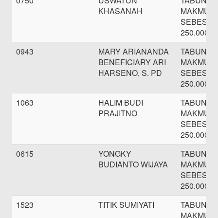
0750
USWATUN
TABUNG
KHASANAH
MAKMUR
SEBESAR
250.000,-
0943
MARY ARIANANDA
TABUNG
BENEFICIARY ARI
MAKMUR
HARSENO, S. PD
SEBESAR
250.000,-
1063
HALIM BUDI
TABUNG
PRAJITNO
MAKMUR
SEBESAR
250.000,-
0615
YONGKY
TABUNG
BUDIANTO WIJAYA
MAKMUR
SEBESAR
250.000,-
1523
TITIK SUMIYATI
TABUNG
MAKMUR