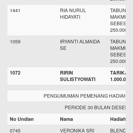
1441
RIA NURUL
TABUNG
HIDAYATI
MAKMUR
SEBESAR
250.000,-
1059
IRYANTI ALMAIDA
TABUNG
SE
MAKMUR
SEBESAR
250.000,-
1072
RIRIN
TARIKAN 
SULISTYOWATI
1.000.000,
PENGUMUMAN PEMENANG HADIAH TA
PERIODE 30 BULAN DESEMB
No Undian
Nama
Hadiah
0745
VERONIKA SRI
BLENDER