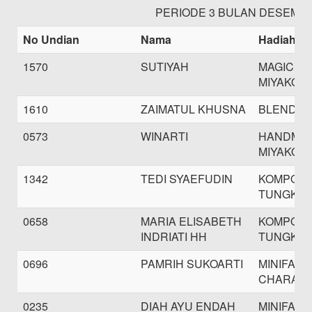
PERIODE 3 BULAN DESEMBE
No Undian
Nama
Hadiah
1570
SUTIYAH
MAGIC C
MIYAKO
1610
ZAIMATUL KHUSNA
BLENDER
0573
WINARTI
HANDMIX
MIYAKO
1342
TEDI SYAEFUDIN
KOMPOR 
TUNGKU 
0658
MARIA ELISABETH
KOMPOR 
INDRIATI HH
TUNGKU 
0696
PAMRIH SUKOARTI
MINIFAN
CHARAC
0235
DIAH AYU ENDAH
MINIFAN