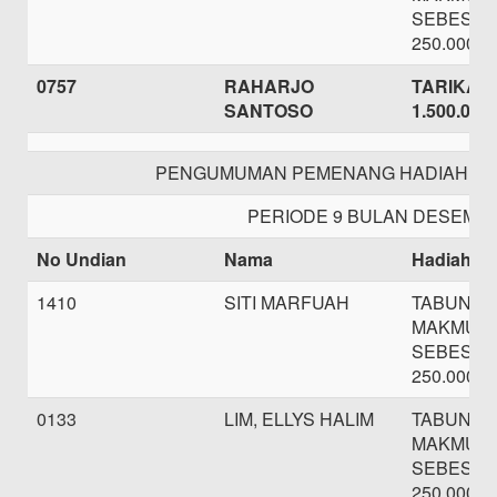
SEBESAR
250.000,-
0757
RAHARJO
TARIKAN 
SANTOSO
1.500.000,
PENGUMUMAN PEMENANG HADIAH TA
PERIODE 9 BULAN DESEMBE
No Undian
Nama
Hadiah
1410
SITI MARFUAH
TABUNG
MAKMUR
SEBESAR
250.000,-
0133
LIM, ELLYS HALIM
TABUNG
MAKMUR
SEBESAR
250.000,-