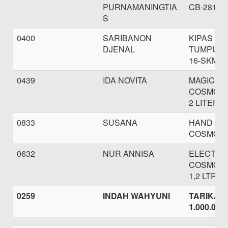
PURNAMANINGTIA
CB-281 G
S
0400
SARIBANON
KIPAS AN
DJENAL
TUMPU 
16-SKM
0439
IDA NOVITA
MAGIC C
COSMOS 
2 LITER
0833
SUSANA
HAND MI
COSMOS 
0632
NUR ANNISA
ELECTRI
COSMOS 
1,2 LTR
0259
INDAH WAHYUNI
TARIKAN 
1.000.000,