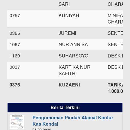
SARI
CHARAC
0757
KUNIYAH
MINIFAN
CHARAC
0365
JUREMI
SENTER L
1067
NUR ANNISA
SENTER L
1169
SUHARSOYO
DESK LA
0037
KARTIKA NUR
DESK LA
SAFITRI
0376
KUZAENI
TARIKAN 
1.000.000,
Berita Terkini
Pengumuman Pindah Alamat Kantor
Kas Kendal
05-03-2026