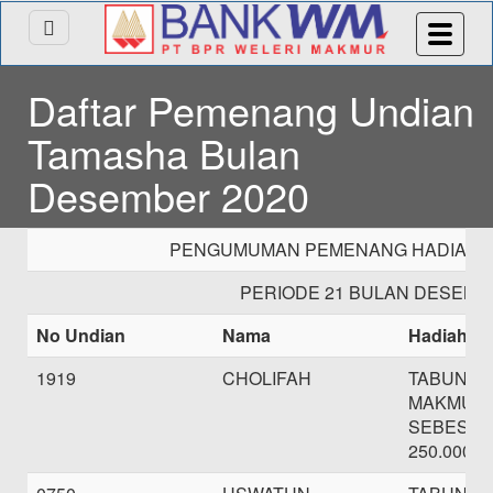
Daftar Pemenang Undian
Tamasha Bulan
Desember 2020
PENGUMUMAN PEMENANG HADIAH T
PERIODE 21 BULAN DESEMB
No Undian
Nama
Hadiah
1919
CHOLIFAH
TABUNG
MAKMUR
SEBESAR
250.000,-