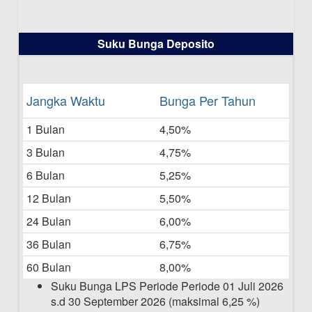
16-07-2025
Daftar Pemenang Undian TAMASHA
Suku Bunga Deposito
Bulan Juni 2025
16-06-2025
Daftar Pemenang Undian TAMASHA
Jangka Waktu
Bunga Per Tahun
Bulan Mei 2025
1 Bulan
4,50%
20-05-2025
3 Bulan
4,75%
Laporan Keuangan Berkelanjutan
06-05-2025
6 Bulan
5,25%
12 Bulan
5,50%
Daftar Pemenang Undian TAMASHA
Bulan April 2025
24 Bulan
6,00%
15-04-2025
36 Bulan
6,75%
Pengumuman Nama Baru Perusahaan
60 Bulan
8,00%
03-03-2025
Suku Bunga LPS Periode Periode 01 Juli 2026
s.d 30 September 2026 (maksimal 6,25 %)