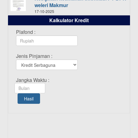
weleri Makmur
17-10-2025
Kalkulator Kredit
Daftar Pemenang Undian TAMASHA
Bulan Oktober 2025
Plafond :
16-10-2025
Daftar Pemenang Undian TAMASHA
Jenis Pinjaman :
Bulan September 2025
20-09-2025
Daftar Pemenang Undian TAMASHA
Jangka Waktu :
Bulan Agustus 2025
19-08-2025
Hasil
Pengumuman Tutup Kantor Kantor
Cabang Pati 13 Agustus 2025
12-08-2025
Daftar Pemenang Undian TAMASHA
Bulan Juli 2025