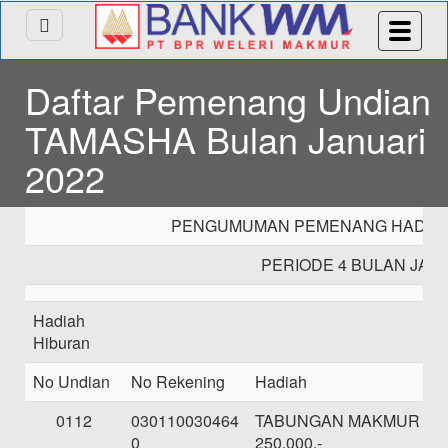
Daftar Pemenang Undian
TAMASHA Bulan Januari
2022
PENGUMUMAN PEMENANG HADIAH
PERIODE 4 BULAN JANU
Hadiah
Hiburan
No Undian
No Rekening
Hadiah
0112
030110030464
TABUNGAN MAKMUR SE
0
250.000,-