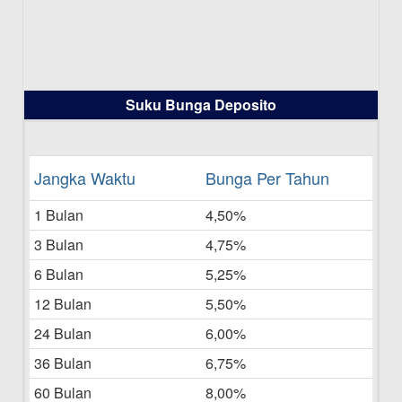
Daftar Pemenang Undian TAMASHA
Bulan Juli 2025
16-07-2025
Daftar Pemenang Undian TAMASHA
Suku Bunga Deposito
Bulan Juni 2025
16-06-2025
Daftar Pemenang Undian TAMASHA
Jangka Waktu
Bunga Per Tahun
Bulan Mei 2025
1 Bulan
4,50%
20-05-2025
3 Bulan
4,75%
Laporan Keuangan Berkelanjutan
06-05-2025
6 Bulan
5,25%
12 Bulan
5,50%
Daftar Pemenang Undian TAMASHA
Bulan April 2025
24 Bulan
6,00%
15-04-2025
36 Bulan
6,75%
Pengumuman Nama Baru Perusahaan
60 Bulan
8,00%