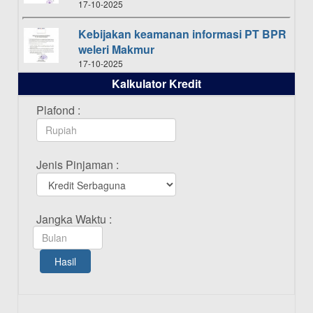
17-10-2025
Kebijakan keamanan informasi PT BPR
weleri Makmur
17-10-2025
Kalkulator Kredit
Daftar Pemenang Undian TAMASHA
Bulan Oktober 2025
Plafond :
16-10-2025
Daftar Pemenang Undian TAMASHA
Jenis Pinjaman :
Bulan September 2025
20-09-2025
Daftar Pemenang Undian TAMASHA
Jangka Waktu :
Bulan Agustus 2025
19-08-2025
Hasil
Pengumuman Tutup Kantor Kantor
Cabang Pati 13 Agustus 2025
12-08-2025