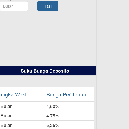
TAMASHA Bulan Agustus 2025
Hasil
19-08-2025
Pengumuman Tutup Kantor
Kantor Cabang Pati 13 Agustus
2025
-08-2025
Daftar Pemenang Undian
TAMASHA Bulan Juli 2025
16-07-2025
Suku Bunga Deposito
Daftar Pemenang Undian
TAMASHA Bulan Juni 2025
16-06-2025
angka Waktu
Bunga Per Tahun
Daftar Pemenang Undian
 Bulan
TAMASHA Bulan Mei 2025
4,50%
20-05-2025
 Bulan
4,75%
Laporan Keuangan Berkelanjutan
 Bulan
5,25%