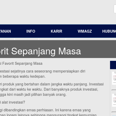
YANAN
INFO
KARIR
WMAGZ
HUBUNG
orit Sepanjang Masa
i Favorit Sepanjang Masa
vestasi sejatinya cara seseorang mempersiapkan diri
am beberapa waktu kedepan.
i produk yang bertahan dalam jangka waktu panjang. Investasi
ngkat dari waktu ke waktu. Dari banyaknya produk investasi,
ngga kini masih jadi pilihan banyak orang.
 alat investasi?
inggi dibandingkan emas perhiasan. Ini karena emas yang
an logam lainnya sehingga mengurangi tingkat kemurnian