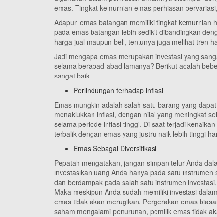
emas. Tingkat kemurnian emas perhiasan bervariasi
Adapun emas batangan memiliki tingkat kemurnian h
pada emas batangan lebih sedikit dibandingkan den
harga jual maupun beli, tentunya juga melihat tren 
Jadi mengapa emas merupakan investasi yang sanga
selama berabad-abad lamanya? Berikut adalah beber
sangat baik.
Perlindungan terhadap inflasi
Emas mungkin adalah salah satu barang yang dapa
menaklukkan inflasi, dengan nilai yang meningkat sei
selama periode inflasi tinggi. Di saat terjadi kenaikan 
terbalik dengan emas yang justru naik lebih tinggi
Emas Sebagai Diversifikasi
Pepatah mengatakan, jangan simpan telur Anda dalam 
investasikan uang Anda hanya pada satu instrumen sa
dan berdampak pada salah satu instrumen investasi, 
Maka meskipun Anda sudah memiliki investasi dala
emas tidak akan merugikan. Pergerakan emas biasa
saham mengalami penurunan, pemilik emas tidak aka