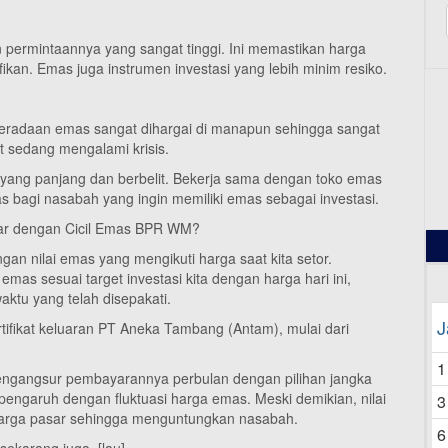
permintaannya yang sangat tinggi. Ini memastikan harga
kan. Emas juga instrumen investasi yang lebih minim resiko.
beradaan emas sangat dihargai di manapun sehingga sangat
12
 sedang mengalami krisis.
 yang panjang dan berbelit. Bekerja sama dengan toko emas
bagi nasabah yang ingin memiliki emas sebagai investasi.
ar dengan Cicil Emas BPR WM?
an nilai emas yang mengikuti harga saat kita setor.
mas sesuai target investasi kita dengan harga hari ini,
ktu yang telah disepakati.
J
ifikat keluaran PT Aneka Tambang (Antam), mulai dari
1
engangsur pembayarannya perbulan dengan pilihan jangka
rpengaruh dengan fluktuasi harga emas. Meski demikian, nilai
3
n harga pasar sehingga menguntungkan nasabah.
6