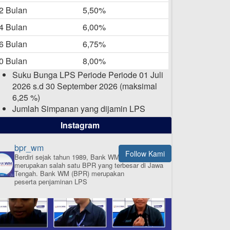
-05-2025
2 Bulan
5,50%
Daftar Pemenang Undian
4 Bulan
6,00%
TAMASHA Bulan April 2025
6 Bulan
6,75%
15-04-2025
0 Bulan
8,00%
Pengumuman Nama Baru
Suku Bunga LPS Periode Periode 01 Juli
Perusahaan
2026 s.d 30 September 2026 (maksimal
03-03-2025
6,25 %)
Jumlah Simpanan yang dijamin LPS
maksimal sampai dengan 2 Milyar Rupiah
Instagram
per nasabah dalam satu bank
bpr_wm
Follow Kami
Berdiri sejak tahun 1989, Bank WM (BPR)
merupakan salah satu BPR yang terbesar di Jawa
ISI APLIKASI SEKARANG
Tengah.
Bank WM (BPR) merupakan
peserta penjaminan LPS