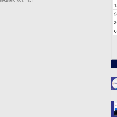
ekarang juga. [lau]
06
1
2
3
6