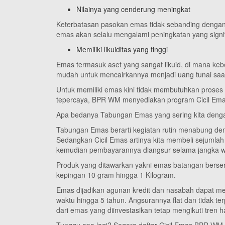
Nilainya yang cenderung meningkat
Keterbatasan pasokan emas tidak sebanding dengan 
emas akan selalu mengalami peningkatan yang signifi
Memiliki likuiditas yang tinggi
Emas termasuk aset yang sangat likuid, di mana ke
mudah untuk mencairkannya menjadi uang tunai saat
Untuk memiliki emas kini tidak membutuhkan proses
tepercaya, BPR WM menyediakan program Cicil Emas 
Apa bedanya Tabungan Emas yang sering kita deng
Tabungan Emas berarti kegiatan rutin menabung deng
Sedangkan Cicil Emas artinya kita membeli sejumlah e
kemudian pembayarannya diangsur selama jangka wa
Produk yang ditawarkan yakni emas batangan bersert
kepingan 10 gram hingga 1 Kilogram.
Emas dijadikan agunan kredit dan nasabah dapat m
waktu hingga 5 tahun. Angsurannya flat dan tidak te
dari emas yang diinvestasikan tetap mengikuti tre