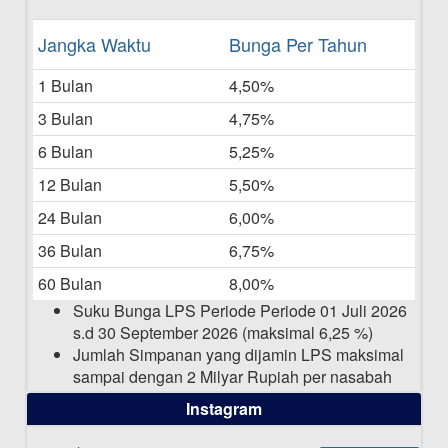
Daftar Pemenang Undian TAMASHA
Jangka Waktu
Bunga Per Tahun
Bulan Mei 2025
1 Bulan
4,50%
20-05-2025
3 Bulan
4,75%
Laporan Keuangan Berkelanjutan
06-05-2025
6 Bulan
5,25%
12 Bulan
5,50%
Daftar Pemenang Undian TAMASHA
Bulan April 2025
24 Bulan
6,00%
15-04-2025
36 Bulan
6,75%
Pengumuman Nama Baru Perusahaan
60 Bulan
8,00%
03-03-2025
Suku Bunga LPS Periode Periode 01 Juli 2026
s.d 30 September 2026 (maksimal 6,25 %)
Jumlah Simpanan yang dijamin LPS maksimal
sampai dengan 2 Milyar Rupiah per nasabah
dalam satu bank
Instagram