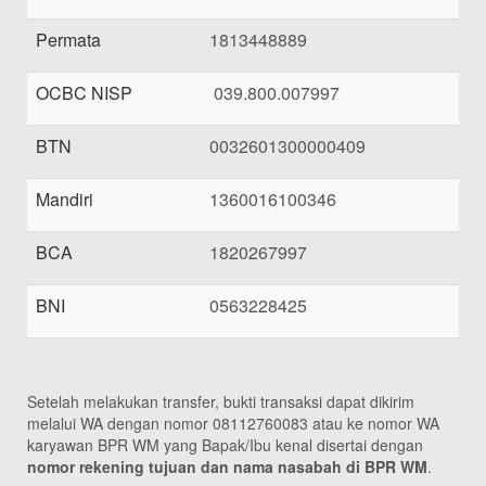
Permata
1813448889
OCBC NISP
039.800.007997
BTN
0032601300000409
Mandiri
1360016100346
BCA
1820267997
BNI
0563228425
Setelah melakukan transfer, bukti transaksi dapat dikirim
melalui WA dengan nomor 08112760083 atau ke nomor WA
karyawan BPR WM yang Bapak/Ibu kenal disertai dengan
nomor rekening tujuan dan nama nasabah di BPR WM
.