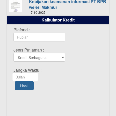
Kebijakan keamanan informasi PT BPR
weleri Makmur
17-10-2025
Kalkulator Kredit
Daftar Pemenang Undian TAMASHA
Bulan Oktober 2025
Plafond :
16-10-2025
Daftar Pemenang Undian TAMASHA
Jenis Pinjaman :
Bulan September 2025
20-09-2025
Daftar Pemenang Undian TAMASHA
Jangka Waktu :
Bulan Agustus 2025
19-08-2025
Hasil
Pengumuman Tutup Kantor Kantor
Cabang Pati 13 Agustus 2025
12-08-2025
Daftar Pemenang Undian TAMASHA