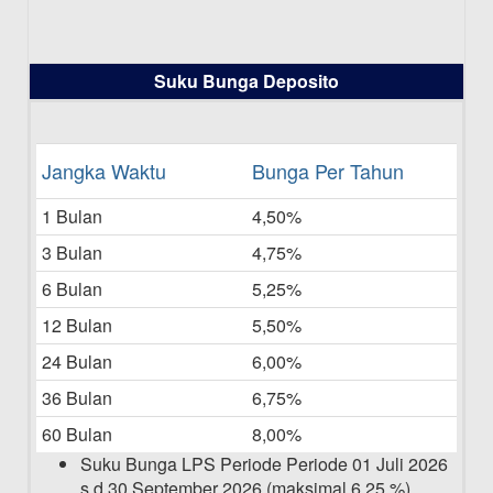
Bulan Juli 2025
16-07-2025
Daftar Pemenang Undian TAMASHA
Suku Bunga Deposito
Bulan Juni 2025
16-06-2025
Daftar Pemenang Undian TAMASHA
Jangka Waktu
Bunga Per Tahun
Bulan Mei 2025
1 Bulan
4,50%
20-05-2025
3 Bulan
4,75%
Laporan Keuangan Berkelanjutan
06-05-2025
6 Bulan
5,25%
12 Bulan
5,50%
Daftar Pemenang Undian TAMASHA
Bulan April 2025
24 Bulan
6,00%
15-04-2025
36 Bulan
6,75%
Pengumuman Nama Baru Perusahaan
60 Bulan
8,00%
03-03-2025
Suku Bunga LPS Periode Periode 01 Juli 2026
s.d 30 September 2026 (maksimal 6,25 %)