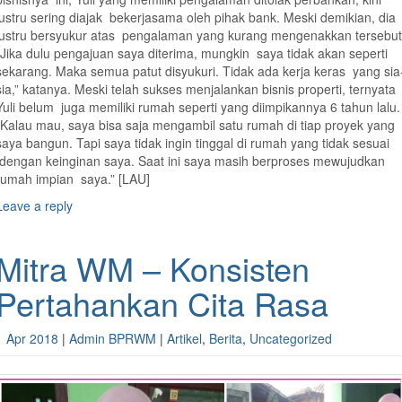
justru sering diajak bekerjasama oleh pihak bank. Meski demikian, dia
justru bersyukur atas pengalaman yang kurang mengenakkan tersebut
“Jika dulu pengajuan saya diterima, mungkin saya tidak akan seperti
sekarang. Maka semua patut disyukuri. Tidak ada kerja keras yang sia
sia,” katanya. Meski telah sukses menjalankan bisnis properti, ternyata
Yuli belum juga memiliki rumah seperti yang diimpikannya 6 tahun lalu.
“Kalau mau, saya bisa saja mengambil satu rumah di tiap proyek yang
saya bangun. Tapi saya tidak ingin tinggal di rumah yang tidak sesuai
dengan keinginan saya. Saat ini saya masih berproses mewujudkan
rumah impian saya.” [LAU]
Leave a reply
Mitra WM – Konsisten
Pertahankan Cita Rasa
1 Apr 2018
|
Admin BPRWM
|
Artikel
,
Berita
,
Uncategorized