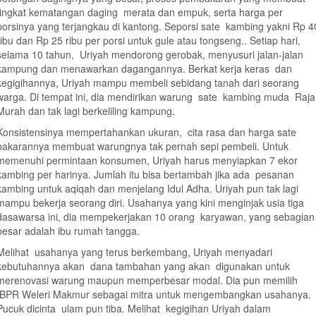
tingkat kematangan daging merata dan empuk, serta harga per
porsinya yang terjangkau di kantong. Seporsi sate kambing yakni Rp 4
ribu dan Rp 25 ribu per porsi untuk gule atau tongseng.. Setiap hari,
selama 10 tahun, Uriyah mendorong gerobak, menyusuri jalan-jalan
kampung dan menawarkan dagangannya. Berkat kerja keras dan
kegigihannya, Uriyah mampu membeli sebidang tanah dari seorang
warga. Di tempat ini, dia mendirikan warung sate kambing muda Raja
Murah dan tak lagi berkeliling kampung.
Konsistensinya mempertahankan ukuran, cita rasa dan harga sate
bakarannya membuat warungnya tak pernah sepi pembeli. Untuk
memenuhi permintaan konsumen, Uriyah harus menyiapkan 7 ekor
kambing per harinya. Jumlah itu bisa bertambah jika ada pesanan
kambing untuk aqiqah dan menjelang Idul Adha. Uriyah pun tak lagi
mampu bekerja seorang diri. Usahanya yang kini menginjak usia tiga
dasawarsa ini, dia mempekerjakan 10 orang karyawan, yang sebagian
besar adalah ibu rumah tangga.
Melihat usahanya yang terus berkembang, Uriyah menyadari
kebutuhannya akan dana tambahan yang akan digunakan untuk
merenovasi warung maupun memperbesar modal. Dia pun memilih
BPR Weleri Makmur sebagai mitra untuk mengembangkan usahanya.
Pucuk dicinta ulam pun tiba. Melihat kegigihan Uriyah dalam