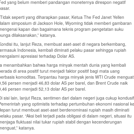
Fed yang belum memberi pandangan moneternya direspon negatif
pasar.
“Tidak seperti yang diharapkan pasar, Ketua The Fed Janet Yellen
dalam simposium di Jackson Hole, Wyoming tidak memberi gambaran
mengenai kapan dan bagaimana teknis program pengetatan suku
bunga dilaksanakan,” katanya.
Kondisi itu, lanjut Reza, membuat aset-aset di negara berkembang,
termasuk Indonesia, kembali diminati pelaku pasar sehingga rupiah
mengalami apresiasi terhadap Dolar AS.
Ia menambahkan bahwa harga minyak mentah dunia yang kembali
berada di area positif turut menjadi faktor positif bagi mata uang
berbasis komoditas. Terpantau harga minyak jenis WTI Crude menguat
0,56 persen menjadi 46,83 dolar AS per barel, dan Brent Crude naik
0,46 persen menjadi 52,13 dolar AS per barel.
Di sisi lain, lanjut Reza, sentimen dari dalam negeri juga cukup kondusif
Pemerintah yang optimistis terhadap pertumbuhan ekonomi nasional k
depan turut membuat aset-aset berdenominasi rupiah masih diminati
pelaku pasar. “Aksi beli terjadi pada obligasi di dalam negeri, situasi itu
menjaga fluktuasi nilai tukar rupiah stabil dengan kecenderungan
menguat,” katanya.