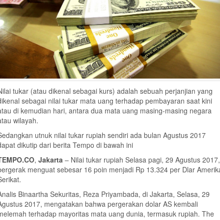
Nilai tukar (atau dikenal sebagai kurs) adalah sebuah perjanjian yang
dikenal sebagai nilai tukar mata uang terhadap pembayaran saat kini
atau di kemudian hari, antara dua mata uang masing-masing negara
atau wilayah.
Sedangkan utnuk nilai tukar rupiah sendiri ada bulan Agustus 2017
dapat dikutip dari berita Tempo di bawah ini
TEMPO.CO
,
Jakarta
– Nilai tukar rupiah Selasa pagi, 29 Agustus 2017,
bergerak menguat sebesar 16 poin menjadi Rp 13.324 per Dlar Amerik
Serikat.
Analis Binaartha Sekuritas, Reza Priyambada, di Jakarta, Selasa, 29
Agustus 2017, mengatakan bahwa pergerakan dolar AS kembali
melemah terhadap mayoritas mata uang dunia, termasuk rupiah. The