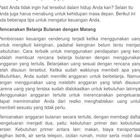
Pasti Anda tidak ingin hal tersebut dalam hidup Anda kan? Selain itu
Anda juga harus menabung untuk kehidupan masa depan. Berikut ini
ada beberapa tips untuk mengatur keuangan Anda.
Rencanakan Belanja Bulanan dengan Matang
Pemborosan keuangan cenderung terjadi ketika menggunakan uan
untuk mengikuti keinginan, padahal keinginan belum tentu menjad
kebutuhan. Cara terbaik untuk menggunakan pendapatan yang keci
adalah membuat rencana belanja bulanan dengan menggunaka
anggaran yang tertulis. Belanjakan uang sesuai dengan rencana yan
telah disusun tersebut. Ketika sudah waktunya membeli apa yan
dibutuhkan, Anda sudah memiliki anggaran untuk berbelanja. Namu
jangan menggunakan uang melebihi anggaran yang telah disusun
karena uang yang tersisa sudah dialokasikan untuk kebutuhan lainnya
Menggunakan anggaran tertulis untuk merencanakan pengeluara
dapat meminimalisir Anda dari resiko menghabiskan uang untu
membeli sesuatu yang tidak perlu.
Rencanakan anggaran bulanan secara tertulis, dengan membagi dafta
pengeluaran menjadi dua, yaitu: kebutuhan primer dan kebutuha
tersier. Kebutuhan primer antara lain: makan, biaya transportasi
tagihan listrik, air serta telepon, cicilan rumah, motor serta mobil da