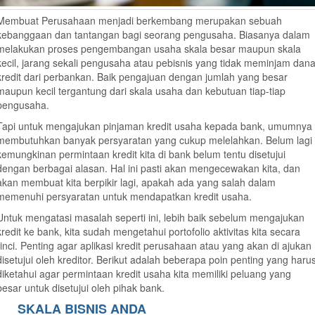
Membuat Perusahaan menjadi berkembang merupakan sebuah
kebanggaan dan tantangan bagi seorang pengusaha. Biasanya dalam
melakukan proses pengembangan usaha skala besar maupun skala
kecil, jarang sekali pengusaha atau pebisnis yang tidak meminjam dan
kredit dari perbankan. Baik pengajuan dengan jumlah yang besar
maupun kecil tergantung dari skala usaha dan kebutuan tiap-tiap
pengusaha.
Tapi untuk mengajukan pinjaman kredit usaha kepada bank, umumnya
membutuhkan banyak persyaratan yang cukup melelahkan. Belum lagi
kemungkinan permintaan kredit kita di bank belum tentu disetujui
dengan berbagai alasan. Hal ini pasti akan mengecewakan kita, dan
akan membuat kita berpikir lagi, apakah ada yang salah dalam
memenuhi persyaratan untuk mendapatkan kredit usaha.
Untuk mengatasi masalah seperti ini, lebih baik sebelum mengajukan
kredit ke bank, kita sudah mengetahui portofolio aktivitas kita secara
rinci. Penting agar aplikasi kredit perusahaan atau yang akan di ajukan
disetujui oleh kreditor. Berikut adalah beberapa poin penting yang haru
diketahui agar permintaan kredit usaha kita memiliki peluang yang
besar untuk disetujui oleh pihak bank.
SKALA BISNIS ANDA