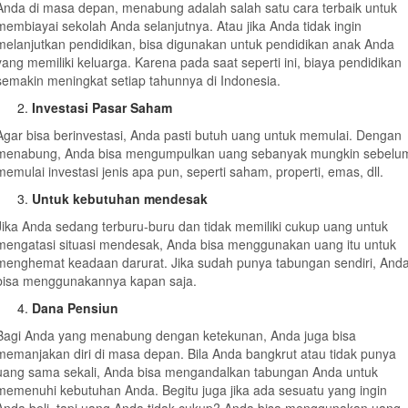
Anda di masa depan, menabung adalah salah satu cara terbaik untuk
membiayai sekolah Anda selanjutnya. Atau jika Anda tidak ingin
melanjutkan pendidikan, bisa digunakan untuk pendidikan anak Anda
yang memiliki keluarga. Karena pada saat seperti ini, biaya pendidikan
semakin meningkat setiap tahunnya di Indonesia.
Investasi Pasar Saham
Agar bisa berinvestasi, Anda pasti butuh uang untuk memulai. Dengan
menabung, Anda bisa mengumpulkan uang sebanyak mungkin sebelu
memulai investasi jenis apa pun, seperti saham, properti, emas, dll.
Untuk kebutuhan mendesak
Jika Anda sedang terburu-buru dan tidak memiliki cukup uang untuk
mengatasi situasi mendesak, Anda bisa menggunakan uang itu untuk
menghemat keadaan darurat. Jika sudah punya tabungan sendiri, And
bisa menggunakannya kapan saja.
Dana Pensiun
Bagi Anda yang menabung dengan ketekunan, Anda juga bisa
memanjakan diri di masa depan. Bila Anda bangkrut atau tidak punya
uang sama sekali, Anda bisa mengandalkan tabungan Anda untuk
memenuhi kebutuhan Anda. Begitu juga jika ada sesuatu yang ingin
Anda beli, tapi uang Anda tidak cukup? Anda bisa menggunakan uang