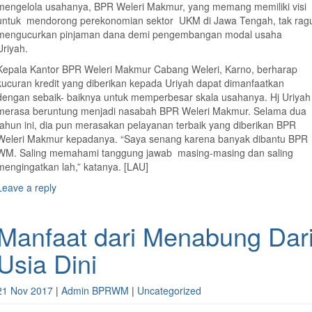
mengelola usahanya, BPR Weleri Makmur, yang memang memiliki visi
untuk mendorong perekonomian sektor UKM di Jawa Tengah, tak rag
mengucurkan pinjaman dana demi pengembangan modal usaha
Uriyah.
Kepala Kantor BPR Weleri Makmur Cabang Weleri, Karno, berharap
kucuran kredit yang diberikan kepada Uriyah dapat dimanfaatkan
dengan sebaik- baiknya untuk memperbesar skala usahanya. Hj Uriyah
merasa beruntung menjadi nasabah BPR Weleri Makmur. Selama dua
tahun ini, dia pun merasakan pelayanan terbaik yang diberikan BPR
Weleri Makmur kepadanya. “Saya senang karena banyak dibantu BPR
WM. Saling memahami tanggung jawab masing-masing dan saling
mengingatkan lah,” katanya. [LAU]
Leave a reply
Manfaat dari Menabung Dar
Usia Dini
21 Nov 2017
|
Admin BPRWM
|
Uncategorized