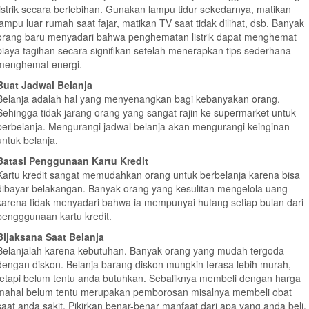
listrik secara berlebihan. Gunakan lampu tidur sekedarnya, matikan
lampu luar rumah saat fajar, matikan TV saat tidak dilihat, dsb. Banyak
orang baru menyadari bahwa penghematan listrik dapat menghemat
biaya tagihan secara signifikan setelah menerapkan tips sederhana
menghemat energi.
Buat Jadwal Belanja
Belanja adalah hal yang menyenangkan bagi kebanyakan orang.
Sehingga tidak jarang orang yang sangat rajin ke supermarket untuk
berbelanja. Mengurangi jadwal belanja akan mengurangi keinginan
untuk belanja.
Batasi Penggunaan Kartu Kredit
Kartu kredit sangat memudahkan orang untuk berbelanja karena bisa
dibayar belakangan. Banyak orang yang kesulitan mengelola uang
karena tidak menyadari bahwa ia mempunyai hutang setiap bulan dari
pengggunaan kartu kredit.
Bijaksana Saat Belanja
Belanjalah karena kebutuhan. Banyak orang yang mudah tergoda
dengan diskon. Belanja barang diskon mungkin terasa lebih murah,
tetapi belum tentu anda butuhkan. Sebaliknya membeli dengan harga
mahal belum tentu merupakan pemborosan misalnya membeli obat
saat anda sakit. Pikirkan benar-benar manfaat dari apa yang anda beli.