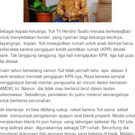
Sebagai kepala keluarga, Yuli Tri Hendro Susilo merasa berkewajiban
untuk menyediakan hunian yang nyaman bagi keluarga kecilnya.
Sayangnya, impian Yuli mewujudkan rumah untuk anak istrinya harus
terkendala karena pengajuan kredit pemilikan rumah (KPR) ditolak
bank. Tak tanggung-tanggung, tiga kali mengajukan KPR, tiga kali pula
dia ditolak.
Enam tahun berselang namun Yuli tidak pernah tahu apa alasan 3
bank tersebut menolak pengajuan KPR-nya. Rasa kecewa sempat
menggelayuti benak mantan pengusaha air minum dalam kemasan
(AMDK) ini. Namun dia tidak mau berlarut-larut dalam lautan
kekecewaan. Sebaliknya, penolakan itu justru melecut semangatnya
untuk berbisnis perumahan.
Ide bisnisnya ini bisa dibilang cukup nekat karena Yuli sama sekali
tidak mempunyai pengalaman apapun soal bisnis properti. Modal untu
menjalankan bisnis ini pun hanya uang tabungan sebesar Rp 150 juta
yang tadinya akan digunakannya sebagai DP rumah. Beruntung dia
mendapat dukungan dari seorang teman yang bekerja di bank. Melalui