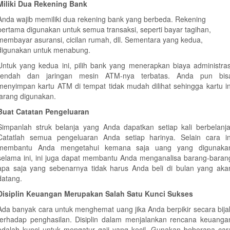
Miliki Dua Rekening Bank
Anda wajib memiliki dua rekening bank yang berbeda. Rekening
pertama digunakan untuk semua transaksi, seperti bayar tagihan,
membayar asuransi, cicilan rumah, dll. Sementara yang kedua,
digunakan untuk menabung.
Untuk yang kedua ini, pilih bank yang menerapkan biaya administras
rendah dan jaringan mesin ATM-nya terbatas. Anda pun bis
menyimpan kartu ATM di tempat tidak mudah dilihat sehingga kartu in
jarang digunakan.
Buat Catatan Pengeluaran
Simpanlah struk belanja yang Anda dapatkan setiap kali berbelanja
Catatlah semua pengeluaran Anda setiap harinya. Selain cara in
membantu Anda mengetahui kemana saja uang yang digunaka
selama ini, ini juga dapat membantu Anda menganalisa barang-baran
apa saja yang sebenarnya tidak harus Anda beli di bulan yang aka
datang.
Disiplin Keuangan Merupakan Salah Satu Kunci Sukses
Ada banyak cara untuk menghemat uang jika Anda berpikir secara bija
terhadap penghasilan. Disiplin dalam menjalankan rencana keuanga
adalah kunci untuk mengatur gaji yang kecil. Gunakan beberapa car