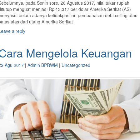
Sebelumnya, pada Senin sore, 28 Agustus 2017, nilai tukar rupiah
ditutup menguat menjadi Rp 13.317 per dolar Amerika Serikat (AS)
menyusul belum adanya ketidakpastian pembahasan debt ceiling atau
batas atas dari utang Amerika Serikat
Leave a reply
Cara Mengelola Keuangan
22 Agu 2017
|
Admin BPRWM
|
Uncategorized