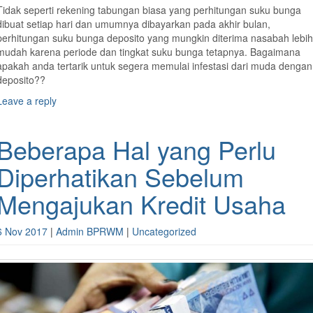
Tidak seperti rekening tabungan biasa yang perhitungan suku bunga
dibuat setiap hari dan umumnya dibayarkan pada akhir bulan,
perhitungan suku bunga deposito yang mungkin diterima nasabah lebih
mudah karena periode dan tingkat suku bunga tetapnya. Bagaimana
apakah anda tertarik untuk segera memulai infestasi dari muda dengan
deposito??
Leave a reply
Beberapa Hal yang Perlu
Diperhatikan Sebelum
Mengajukan Kredit Usaha
6 Nov 2017
|
Admin BPRWM
|
Uncategorized