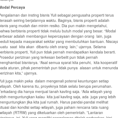
Modal Percaya
Pengalaman dan insting bisnis Yuli sebagai pengusaha properti terus
terasah seiring berjalannya waktu. Baginya, bisnis properti adalah
bisnis yang mudah dan minim resiko. Dia pun makin mengetahui,
bahwa berbisnis properti tidak melulu butuh modal yang besar. “Modal
terbesar adalah membangun kepercayaan dengan orang lain, juga
peduli kepada masyarakat sekitar yang membutuhkan bantuan. Niscay
suatu saat kita akan dibantu oleh orang lain,” ujarnya. Selama
berbisnis properti, Yuli pun tidak pernah mendapatkan kendala berarti.
Prosedur perizinan yang terkesan berbelit pun tidak pernah
menghambat bisnisnya. “Asal semua syarat kita penuhi, kita kooperatif
pada aturan, pihak pemerintah pun tidak punya alasan untuk menunda
perizinan kita,” ujarnya.
Yuli juga makin peka dalam mengenali potensi keuntungan setiap
wilayah. Oleh karena itu, proyeknya tidak selalu berupa perumahan.
Terkadang dia hanya menjual tanah kavling saja. “Ada wilayah yang
lebih menguntungkan kalau kita jual kavling saja, ada juga yang lebih
menguntungkan jika kita jual rumah. Harus pandai-pandai melihat
situasi dan kondisi setiap wilayah, juga paham rencana tata ruang
wilayah (RTRW) yang dikeluarkan oleh pemerintah. ”Lantaran
bisnisnya ini, Yuli yang memiliki pengalaman ditolak perbankan, kini