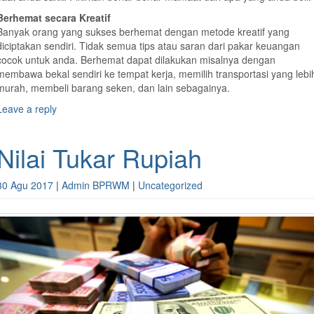
Berhemat secara Kreatif
Banyak orang yang sukses berhemat dengan metode kreatif yang
diciptakan sendiri. Tidak semua tips atau saran dari pakar keuangan
cocok untuk anda. Berhemat dapat dilakukan misalnya dengan
membawa bekal sendiri ke tempat kerja, memilih transportasi yang lebi
murah, membeli barang seken, dan lain sebagainya.
Leave a reply
Nilai Tukar Rupiah
30 Agu 2017
|
Admin BPRWM
|
Uncategorized