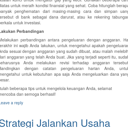
diatas untuk meraih kondisi finansial yang sehat. Coba hitunglah berap
banyak penghematan dari masing-masing cara dan simpan uan
tersebut di bank sebagai dana darurat, atau ke rekening tabunga
berkala untuk investasi.
Lakukan Perbandingan
Melakukan perbandingan antara pengeluaran dengan anggaran. Ha
terakhir ini wajib Anda lakukan, untuk mengetahui apakah pengeluara
Anda sesuai dengan anggaran yang sudah dibuat, atau malah melebih
dari anggaran yang telah Anda buat. Jika yang terjadi seperti itu, suda
seharusnya Anda melakukan revisi terhadap anggaran tersebut
Bandingkan dengan catatan pengeluaran harian Anda, untu
mengetahui untuk kebutuhan apa saja Anda mengeluarkan dana yan
besar.
Itulah beberapa tips untuk mengelola keuangan Anda, selamat
mencoba dan semoga berhasil!
Leave a reply
Strategi Jalankan Usaha