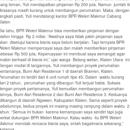
sang teman, Yuli mendapatkan pinjaman Rp 200 juta. Namun jumlah it
dirasanya masih kurang untuk membangun perumahan. Maka, dengan
langkah pasti, Yuli mendatangi kantor BPR Weleri Makmur Cabang
Klaten
Dia tahu, BPR Weleri Makmur bisa memberikan pinjaman dengan
plafon hingga Rp 2 miliar. “Awalnya saya tidak yakin pinjaman saya
akan disetujui karena bisnis saya belum berjalan. Tapi ternyata BPR
Weleri Makmur mempercayai saya dan malah memberikan pinjaman
sebesar Rp 500 juta. Kepercayaan ini membuat saya semangat agar
makin berhasil di bisnis ini,” ujar warga Belang wetan, Klaten Utara ini
Dengan modal di tangannya, Yuli membangun proyek perumahan
pertamanya, Bumi Asri Residence 1 di daerah Bramen, Klaten.
Perumahan ini terdiri dari 6 unit rumah tipe 45. Dalam waktu kurang
dari 2 tahun, perumahan yang dibangun Yuli terjual habis. Sukses
dengan proyek pertamanya, Yuli kemudian membangun perumahan
lainnya, Bumi Asri Residence 2 dan Bumi Asri Residence 3. Keduanya
dibangun di daerah Ngawen, Kabupaten Klaten. Sama seperti proyek
sebelumnya, kedua proyek ini masing-masing rampung dalam waktu 2
tahun. “Semua ini bukan karena kemampuan saya sendiri tapi juga
berkat dukungan BPR Weleri Makmur. Kalau waktu itu BPR Weleri
Makmur menolak rencana bisnis saya, entah bagaimana sekarang,”
katanya.