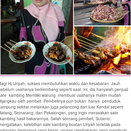
Bagi Hj Uriyah, sukses membutuhkan waktu dan kesabaran. Jauh
sebelum usahanya berkembang seperti saat ini, dia hanyalah penjual
sate kambing Memiliki warung membuat usahanya makin mudah
dijangkau oleh pembeli. Pembelinya pun bukan hanya penduduk
kampung sekitar melainkan juga pelancong dari luar Kendal seperti
Batang, Semarang, dan Pekalongan, yang ingin merasakan sate
kambing hasil bakarannya. Salah seorang pembeli, Sutarno
mengatakan, kelebihan sate kambing buatan Uriyah terletak pada
potongan dagingnya yang besar, proses pembakaran yang membuat