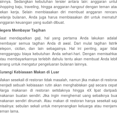
lainnya. Sedangkan kebutuhan tersier antara lain: anggaran untu
shopping baju, traveling, hingga anggaran
hangout
dengan teman ata
rekan kerja. Selain membiasakan diri membuat anggaran rencan
belanja bulanan, Anda juga harus membiasakan diri untuk mematuh
anggaran keuangan yang sudah dibuat.
Segera Membayar Tagihan
Saat mendapatkan gaji, hal yang pertama Anda lakukan adala
membayar semua tagihan Anda di awal. Dari mulai tagihan listrik
telepon, cicilan, dan lain sebagainya. Hal ini penting, agar tida
mengganggu biaya kebutuhan Anda sehari-hari. Dengan memisahka
atau membayarkannya terlebih dahulu tentu akan membuat Anda lebi
tenang untuk mengatur pengeluaran bulanan lainnya.
Kurangi Kebiasaan Makan di Luar
Makan sesekali di restoran tidak masalah, namun jika makan di restora
menjadi sebuah kebiasaan rutin akan menghabiskan gaji secara cepat
Harga makanan di restoran setidaknya hingga 4X lipat daripad
makanan buatan sendiri. Jika ingin menghemat uang sebaiknya bua
makanan sendiri dirumah. Atau makan di restoran hanya sesekali saj
misalnya: sebulan sekali untuk menyenangkan keluarga atau menjam
teman lama.