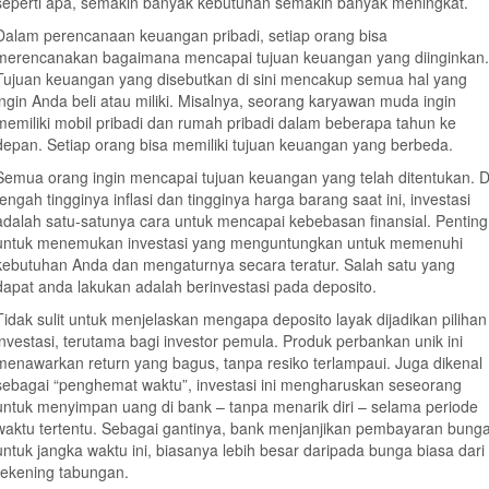
seperti apa, semakin banyak kebutuhan semakin banyak meningkat.
Dalam perencanaan keuangan pribadi, setiap orang bisa
merencanakan bagaimana mencapai tujuan keuangan yang diinginkan.
Tujuan keuangan yang disebutkan di sini mencakup semua hal yang
ingin Anda beli atau miliki. Misalnya, seorang karyawan muda ingin
memiliki mobil pribadi dan rumah pribadi dalam beberapa tahun ke
depan. Setiap orang bisa memiliki tujuan keuangan yang berbeda.
Semua orang ingin mencapai tujuan keuangan yang telah ditentukan. D
tengah tingginya inflasi dan tingginya harga barang saat ini, investasi
adalah satu-satunya cara untuk mencapai kebebasan finansial. Penting
untuk menemukan investasi yang menguntungkan untuk memenuhi
kebutuhan Anda dan mengaturnya secara teratur. Salah satu yang
dapat anda lakukan adalah berinvestasi pada deposito.
Tidak sulit untuk menjelaskan mengapa deposito layak dijadikan pilihan
investasi, terutama bagi investor pemula. Produk perbankan unik ini
menawarkan return yang bagus, tanpa resiko terlampaui. Juga dikenal
sebagai “penghemat waktu”, investasi ini mengharuskan seseorang
untuk menyimpan uang di bank – tanpa menarik diri – selama periode
waktu tertentu. Sebagai gantinya, bank menjanjikan pembayaran bung
untuk jangka waktu ini, biasanya lebih besar daripada bunga biasa dari
rekening tabungan.