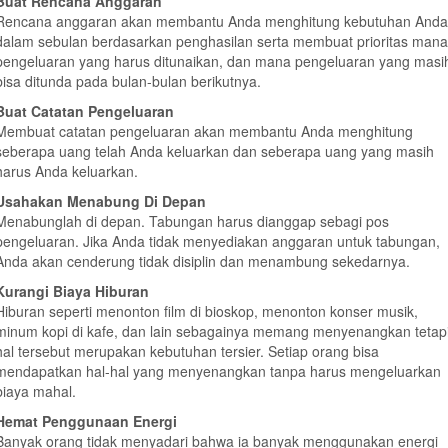
Buat Rencana Anggaran
Rencana anggaran akan membantu Anda menghitung kebutuhan Anda
dalam sebulan berdasarkan penghasilan serta membuat prioritas mana
pengeluaran yang harus ditunaikan, dan mana pengeluaran yang masi
bisa ditunda pada bulan-bulan berikutnya.
Buat Catatan Pengeluaran
Membuat catatan pengeluaran akan membantu Anda menghitung
seberapa uang telah Anda keluarkan dan seberapa uang yang masih
harus Anda keluarkan.
Usahakan Menabung Di Depan
Menabunglah di depan. Tabungan harus dianggap sebagi pos
pengeluaran. Jika Anda tidak menyediakan anggaran untuk tabungan,
Anda akan cenderung tidak disiplin dan menambung sekedarnya.
Kurangi Biaya Hiburan
Hiburan seperti menonton film di bioskop, menonton konser musik,
minum kopi di kafe, dan lain sebagainya memang menyenangkan tetap
hal tersebut merupakan kebutuhan tersier. Setiap orang bisa
mendapatkan hal-hal yang menyenangkan tanpa harus mengeluarkan
biaya mahal.
Hemat Penggunaan Energi
Banyak orang tidak menyadari bahwa ia banyak menggunakan energi